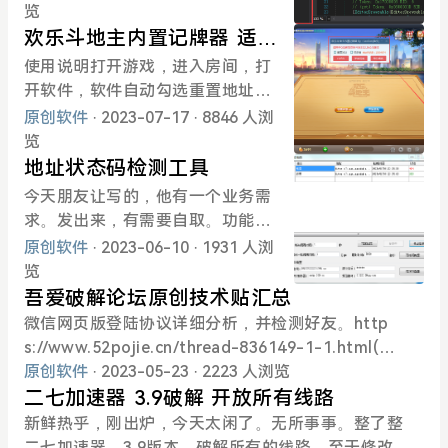
解也极为简单，使用dnSpy工具可
览
必须使用虚拟化做处理，不然的
以直接针对源码进行修改。之前我
欢乐斗地主内置记牌器 适用
话，使用GITHUB的NETReactorSl
使用的是吾爱的VMP3.8，强度很
于2.26.0.5版[失效不可用]
使用说明打开游戏，进入房间，打
ayer工具，秒解混淆，加入虚拟化
强，但360和10系统自带的杀毒软
开软件，软件自动勾选重置地址，
之后，NETReactorSlayer工具针
件报毒，找了半天，发现Obfuscar
然后点击呼出记牌器，将会自动呼
原创软件
· 2023-07-17
· 8846 人浏
对虚拟化的代码，还是无法还原。
混淆挺好用的，也可以有效的防止
出内置的记牌器工具。注意原版本
览
软件图使用说明将.NET软件拖动到
软件被反编译。所以有了这样的一
已失效，不可使用。首次下载游
地址状态码检测工具
程序窗体，然后点击“开始处理”按
个工具，可以针对NET程序进行混
戏，首次打开游戏，会有呼不出来
钮即可开始进行混淆。混淆结束之
今天朋友让写的，他有一个业务需
淆处理。软件图：反编译结果：软
的现象，请更换模式，或重新退出
后，可以点击打开目录来查看已经
求。发出来，有需要自取。功能：
件下载：https://www.123pan.co
游戏和QQ游戏客户Duan，重新登
混淆处理之后的程序目录。当前的
在程序目录下TXT文本中自定义需
原创软件
· 2023-06-10
· 1931 人浏
m/s/AHC0Vv-w3Mc.html
陆尝试。这种情况一般只会出现首
使用NETReactor的功能如下：1、
要检测的地址，可以使用|分隔备注
览
次打开游戏的时候，后续会正常。
程序默认混淆功能2、字符串加密
和地址。软件可以设定域名间隔时
吾爱破解论坛原创技术贴汇总
具体出现原因不明，和游戏有关，
3、方法调用混淆4、压缩及加密程
间、检测完一轮间隔时间等。然后
微信网页版登陆协议详细分析，并检测好友。http
我也懒得找问题了。功能介绍1、重
序资源5、代码执行虚拟化6、控制
循环判断所有地址中的状态码，如
s://www.52pojie.cn/thread-836149-1-1.html(出
置地址(首次呼出会需要重置地址，
流模糊等级默认为9最后再说明一
果状态码为200、301、302，则为
处: 吾爱破解论坛)123盘直链下载协议分析流程及源
原创软件
· 2023-05-23
· 2223 人浏览
再次呼出内置记牌器的时候可以取
点，NET程序内的关键代码过程务
正常。如果为其它的状态码。则向
码https://www.52pojie.cn/thread-1790395-1-1.h
二七加速器 3.9破解 开放所有线路
消重置地址功能，当然如果地址出
必添加虚拟化的指令，具体可以参
指定的邮箱发送邮件。注：使用之
tml(出处: 吾爱破解论坛)https://www.52pojie.cn/th
新鲜热乎，刚出炉，今天太闲了。无所事事。整了整
错，也可以勾选重置地址。)2、锁
考软件内的说明。软件下载https://
前，请将所有的配置项全都填写。
read-1790395-1-1.html某大学继续教育平台刷课分
二七加速器，3.9版本，破解所有的线路。至于修改方