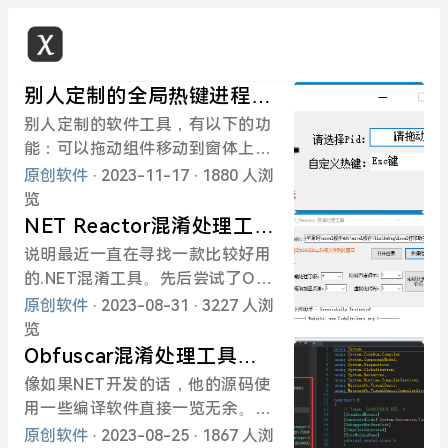
别人定制的全局热键进程快
速结束工具
别人定制的软件工具，有以下的功
能：可以拖动组件移动到窗体上，
然后软件自动获取PID。可以在软
原创软件
· 2023-11-17
· 1880 人浏
件中设置快捷键。可以一键结束进
览
程。注：软件最小化之后将会在后
NET Reactor混淆处理工具
台隐藏。可以双击任务栏，呼出软
.NET Reactor版本 6.9
说明最近一直在寻找一款比较好用
件窗体。软件下载地址：https://w
的.NET混淆工具。先后尝试了Obf
ww.123pan.com/s/AHC0Vv-NYw
uscar、VMP、还有这一款，目前
原创软件
· 2023-08-31
· 3227 人浏
c.html
的话感觉这一款使用还是非常不错
览
的。所以根本.NET Reactor的第三
Obfuscar混淆处理工具
方写出来这样的一个小工具，因为.
Obfuscar版本 2.2.38
像如果NET开发的话，他的源码使
NET Reactor他的程序是英文版，
用一些编译软件直接一览无余。和3
按照软件默认的设置，可以防止很
2位程序不同，NET平台下的软件破
原创软件
· 2023-08-25
· 1867 人浏
大一部分的工具党。注：关键代码