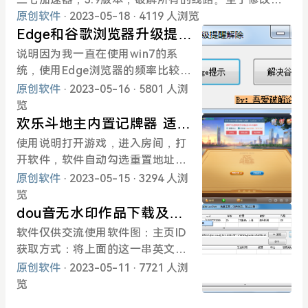
定值(设定循环，将地址锁定，这样
www.123pan.com/s/AHC0Vv-DE
包括SMTP配置信息，也可以将自
析https://www.52pojie.cn/thread-1083820-1-1.h
法，还是老样子，有需要研究的请看帖子：https://w
原创软件
· 2023-05-18
· 4119 人浏览
避免了每局游戏都必须点击呼出记
Mc.html提取码:3aad
己填写的信息写配置，然后下次软
tml(出处: 吾爱破解论坛)DZ论坛登陆协议分析及源码
ww.52pojie.cn/thread-1341874-1-1.html软件加了
Edge和谷歌浏览器升级提醒
牌器的按钮，实现自动呼出记牌器
件打开时将会自行读取。软件运行
分享https://www.52pojie.cn/thread-1049325-1-
UPX的压缩壳，用工具脱掉就好了。软件的三天试用
的功能，解放双手。)软件图软件下
去除工具
说明因为我一直在使用win7的系
图：软件下载：地址状态检测.rar
1.html(出处: 吾爱破解论坛)极其危险的QQ快速安全
的限制未解除，我还没有遇到。遇到了之后我尝试解
载：https://www.123pan.com/s/
统，使用Edge浏览器的频率比较
登陆协议分析https://www.52pojie.cn/thread-8350
除掉。他的这个参数应该是校验的电脑名，还有另外
AHC0Vv-jrIc.html
多。但是在win7的系统之下使用eg
原创软件
· 2023-05-16
· 5801 人浏
96-1-1.html(出处: 吾爱破解论坛)百分百可查任意Q
一个参数组成的MD5进行的校验。也可以手动修改计
de浏览器，一直在提醒，非常恶
览
Q坦白说分析以及操作方式[失效]https://www.52poj
算机名绕过三天的试用。记得修改了计算机名要重
心。在论坛搜索了一下没有找到相
欢乐斗地主内置记牌器 适用
ie.cn/thread-851477-1-1.html(出处: 吾爱破解论
启。下载地址先在官网下载二七加速器，安装好之
关工具，所以自己随便弄了一个。
于2.25.0.6版 UI重构
使用说明打开游戏，进入房间，打
坛)某素材
后，进入目录，将下载的EXE替换目录的文件即可。h
原理就是直接怼注册表，方法在网
开软件，软件自动勾选重置地址，
ttps://www.123pan.com/s/AHC0Vv-8hIc.html
上都有，也没啥技术含量，就是简
然后点击呼出记牌器，将会自动呼
原创软件
· 2023-05-15
· 3294 人浏
化了一些步骤。这种修改使用批处
出内置的记牌器工具。注意首次下
览
理修改还是比较好用的，不过我没
载游戏，首次打开游戏，会有呼不
dou音无水印作品下载及用
有使用。软件下载https://400.lanz
出来的现象，请更换模式，或重新
户解析工具 纯协议不频繁
软件仅供交流使用软件图：主页ID
out.com/ioHHh0wcmkhe
退出游戏和QQ游戏客户Duan，重
获取方式：将上面的这一串英文数
新登陆尝试。这种情况一般只会出
字复制软件即可。WEB抖音官网地
原创软件
· 2023-05-11
· 7721 人浏
现首次打开游戏的时候，后续会正
址：https://live.douyin.com/软件
览
常。具体出现原因不明，和游戏有
下载地址：https://400.lanzout.co