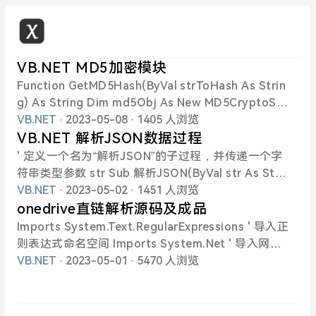
VB.NET MD5加密模块
Function GetMD5Hash(ByVal strToHash As Strin
g) As String Dim md5Obj As New MD5CryptoSer
viceProvider() Dim bytesToHash() As Byte = Enc
VB.NET
· 2023-05-08
· 1405 人浏览
oding.ASCII.GetBytes(strToHash) bytesToHash =
VB.NET 解析JSON数据过程
md5Obj.ComputeHash(bytesToHash) Dim strRes
' 定义一个名为“解析JSON”的子过程，并传递一个字
ult As New StringBuilder() For Each b As Byte In
符串类型参数 str Sub 解析JSON(ByVal str As Strin
bytesToHash strResult.Append(b.ToString("x2"))
g) ' 创建一个对象 ScriptObj 并将其设置为“MSScrip
VB.NET
· 2023-05-02
· 1451 人浏览
Next Return strResult.ToString() End Function 使
tControl.ScriptControl”类的实例 Dim ScriptObj A
onedrive直链解析源码及成品
用方式：GetMD5Hash("需要加密的字符串")
s Object ScriptObj = CreateObject("MSScriptCo
Imports System.Text.RegularExpressions ' 导入正
ntrol.ScriptControl") ' 允许 UI 操作 ScriptObj.Allo
则表达式命名空间 Imports System.Net ' 导入网络
wUI = True ' 将脚本语言设置为 JavaScript ScriptO
请求命名空间 Public Class Form1 ' 定义窗体类 Priv
VB.NET
· 2023-05-01
· 5470 人浏览
bj.Language = "JavaScript" ' 向 ScriptObj 对象添
ate Sub Button1_Click(sender As Object, e As Ev
加代码，该代码将变量 data 设置为传入的 JSON 字
entArgs) Handles Button1.Click ' 按钮1的点击事件
符串 str ScriptObj.AddCode("var data = " & str
处理程序 Dim url As String = TextBox1.Text ' 从文