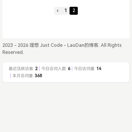
& ";
本框1获取输入的链接 Dim regex_domain As New R
‹
1
2
egex("^https:\/\/([\.\w-]+)\/.*$") ' 定义匹配域名的
正则表达式对象 Dim regex_name As New Regex
("\/g\/personal\/(\w+)\/") ' 定义匹配用户名的正则
表达式对象 Dim regex_link As New Regex("\/
2023 - 2026 理想 Just Code - LaoDan的博客. All Rights
Reserved.
最近活跃访客
2
今日访问人数
6
今日访问量
14
本月访问量
368